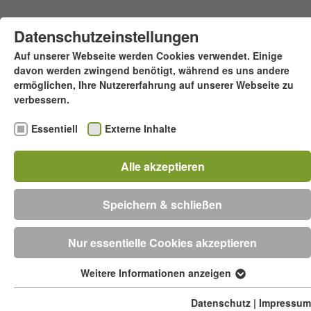
Zum Hauptinhalt springen
Datenschutzeinstellungen
Auf unserer Webseite werden Cookies verwendet. Einige
davon werden zwingend benötigt, während es uns andere
ermöglichen, Ihre Nutzererfahrung auf unserer Webseite zu
verbessern.
Essentiell
Externe Inhalte
Alle akzeptieren
Menü
Westheider Weg 40 - 33775 Versmold
Speichern & schließen
Beratungstermin jetzt online buchen!
Nur essentielle Cookies akzeptieren
Weitere Informationen anzeigen
Essentiell
Essentielle Cookies werden für grundlegende Funktionen
Datenschutz
|
Impressum