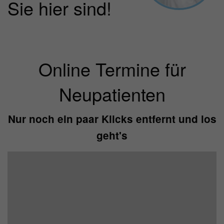
Sie hier sind!
Laufzeit
1 Jahr
Enthält die gewählten Tracking-Optin-
Zweck
Einstellungen.
Online Termine für
Neupatienten
Nur noch ein paar Klicks entfernt und los
geht's